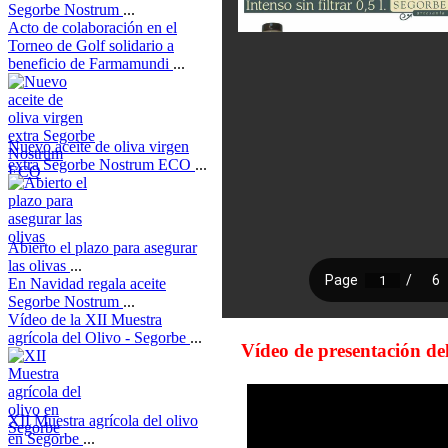
Segorbe Nostrum
...
Acto de colaboración en el
Torneo de Golf solidario a
beneficio de Farmamundi
...
Nuevo aceite de oliva virgen
extra Segorbe Nostrum ECO
...
Abierto el plazo para asegurar
las olivas
...
En Navidad regala aceite
Segorbe Nostrum
...
Vídeo de la XII Muestra
agrícola del Olivo - Segorbe
...
Vídeo de presentación de
XII Muestra agrícola del olivo
en Segorbe
...