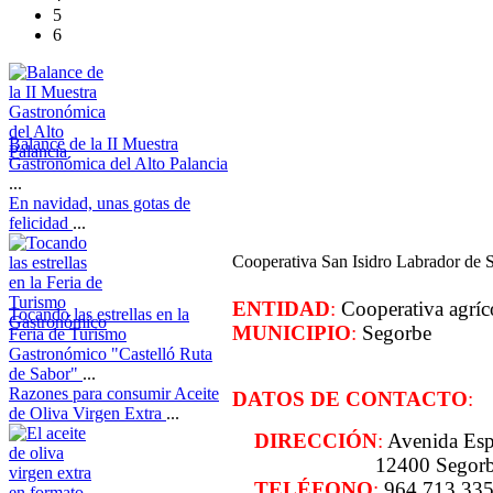
5
6
Balance de la II Muestra
Gastronómica del Alto Palancia
...
En navidad, unas gotas de
felicidad
...
Cooperativa San Isidro Labrador de 
ENTIDAD
:
Cooperativa agríc
Tocando las estrellas en la
MUNICIPIO
:
Segorbe
Feria de Turismo
Gastronómico "Castelló Ruta
de Sabor"
...
Razones para consumir Aceite
DATOS DE CONTACTO
:
de Oliva Virgen Extra
...
DIRECCIÓN
:
Avenida Esp
12400 Segor
TELÉFONO
:
964 713 33