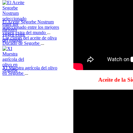
El Aceite Segorbe Nostrum
seleccionado entre los mejores
virgen extra del mundo
...
Las claves del aceite de oliva
Ducado de Segorbe
...
XI Muestra agrícola del olivo
en Segorbe
...
Aceite de la S