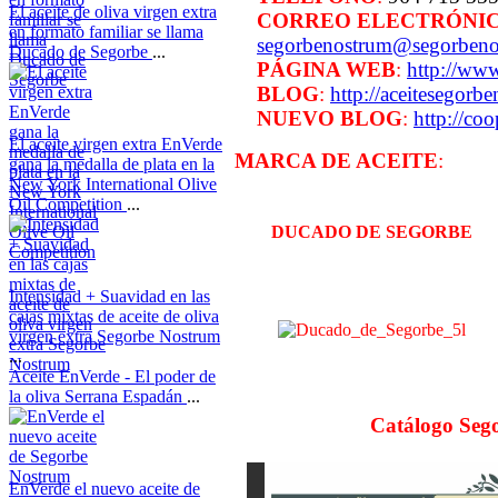
El aceite de oliva virgen extra
CORREO ELECTRÓNI
en formato familiar se llama
segorbenostrum@segorben
Ducado de Segorbe
...
PÁGINA WEB
:
http://ww
BLOG
:
http://aceitesegor
NUEVO BLOG
:
http://co
El aceite virgen extra EnVerde
MARCA DE ACEITE
:
gana la medalla de plata en la
New York International Olive
Oil Competition
...
DUCADO DE SEGORBE
Intensidad + Suavidad en las
cajas mixtas de aceite de oliva
virgen extra Segorbe Nostrum
...
Aceite EnVerde - El poder de
la oliva Serrana Espadán
...
Catálogo Seg
EnVerde el nuevo aceite de