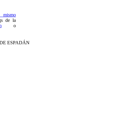
mismo
s de la
m
o
 DE ESPADÁN