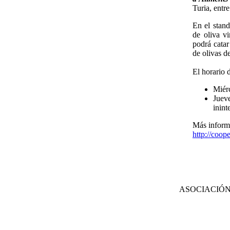
Turia, entr
En el stand
de oliva v
podrá catar
de olivas d
El horario d
Miérc
Jueve
inin
Más inform
http://coop
ASOCIACIÓN