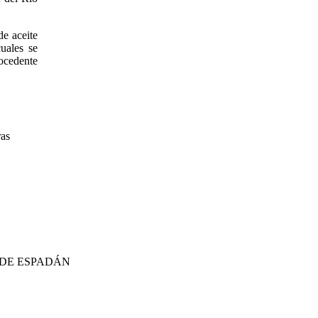
de aceite
uales se
rocedente
ras
 DE ESPADÁN