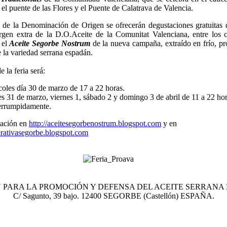
e el puente de las Flores y el Puente de Calatrava de Valencia.
 de la Denominación de Origen se ofrecerán degustaciones gratuitas 
irgen extra de la D.O.Aceite de la Comunitat Valenciana, entre los c
 el
Aceite Segorbe Nostrum
de la nueva campaña, extraído en frío, p
e la variedad serrana espadán.
e la feria será:
oles día 30 de marzo de 17 a 22 horas.
s 31 de marzo, viernes 1, sábado 2 y domingo 3 de abril de 11 a 22 ho
terrumpidamente.
ación en
http://aceitesegorbenostrum.blogspot.com
y en
erativasegorbe.blogspot.com
 PARA LA PROMOCIÓN Y DEFENSA DEL ACEITE SERRANA
C/ Sagunto, 39 bajo. 12400 SEGORBE (Castellón) ESPAÑA.