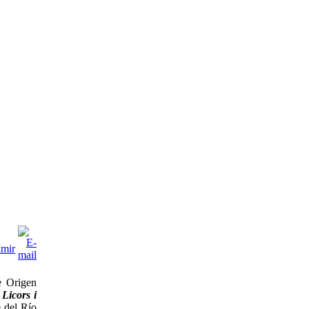
e Origen
Licors i
 del Río